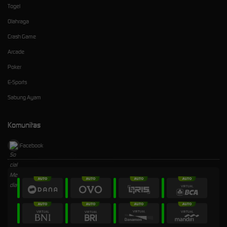
Togel
Olahraga
Crash Game
Arcade
Poker
E-Sports
Sabung Ayam
Komunitas
Facebook