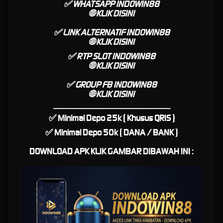
INDOWIN88 Sebagai
✅ WHATSAPP INDOWIN88
🌐
KLIK DISINI
Platform Terbaik Slot Online
✅ LINK ALTERNATIF INDOWIN88
serta Link Slot Gacor Hari ini
🌐
KLIK DISINI
✅ RTP SLOT INDOWIN88
INDOWIN88
hadir menjadi sebagai Platform Terbaik untuk Permainan Slot Online
🌐
KLIK DISINI
Khususnya di Indonesia dengan beragam pilihan judi slot online. INDOWIN88 memberikan
✅ GROUP FB INDOWIN88
pengalaman eksklusif bermain game slot dengan teknologi AI untuk prediksi RTP Live Slot
🌐
KLIK DISINI
paling Gacor Secara Akurat, Oleh karena itu menjadikan INDOWIN88 sebagai Link Slot Gacor
Hari ini terpecaya. Dalam segi pelayanan INDOWIN88 mempunyai dukungan Customer
-----------------------------------------------
Service Online 24 Jam setiap hari siap membantu serta menyediakan segala jenis
✅ Minimal Depo 25k ( Khusus QRIS )
permainan taruhan online seperti Live Casino, Poker, Taruhan Judi Bola.
✅ Minimal Depo 50k ( DANA / BANK )
Daftar Slot88 Gacor Bersama
DOWNLOAD APK KLIK GAMBAR DIBAWAH INI :
INDOWIN88 Khusus Server
Thailand
INDOWIN88 kini hadir sebagai salah satu Link Resmi Daftar Slot88 Server Thailand yang
banyak dicari oleh pencinta slot gacor. Slot88 memiliki permainan unik seru dan menarik
yang bisa dimainkan dan juga nilai maxwin sangat tinggi seperti Slot Zeus, Slot Princess,