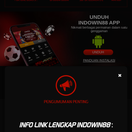
UNDUH
INDOWIN88 APP
Nikmati berbagai permainan dalam satu
genggaman
UNDUH
PANDUAN INSTALASI
×
PENGUMUMAN PENTING
INDOWIN88: Link Situs Slot Online Gacor Hari ini Daftar
Slot88 Server Thailand
INFO LINK LENGKAP INDOWIN88
: